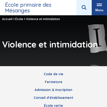
École primaire des
Mésanges
Menu
Accueil
>
École
>
Violence et intimidation
Violence et intimidation
Code de vie
Fermeture
Admission & inscription
Conseil d’établissement
École verte