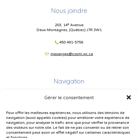
Nous joindre
e
203, 14
Avenue
Deux-Montagnes, (Québec) J7R 3W1
450 491-5756
mesanges@cssmi.qc.ca
Navigation
Gérer le consentement
Plan du site
Portail Parents
Pour offrir les meilleures expériences, nous utilisons des témoins de
navigation (aussi appelés cookies) pour améliorer votre expérience de
Plainte – service à l’élève
navigation, pour analyser le trafic ainsi que pour vérifier la provenance
des visiteurs sur notre site. Le fait de ne pas consentir ou de retirer son
Politique de confidentialité
consentement peut avoir un effet négatif sur certaines caractéristiques
et fonctions.