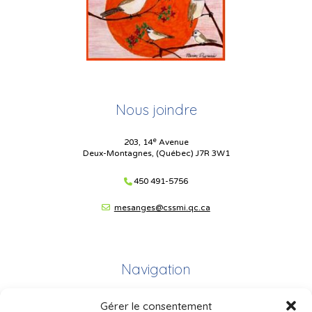
Nous joindre
e
203, 14
Avenue
Deux-Montagnes, (Québec) J7R 3W1
450 491-5756
mesanges@cssmi.qc.ca
Navigation
Gérer le consentement
Plan du site