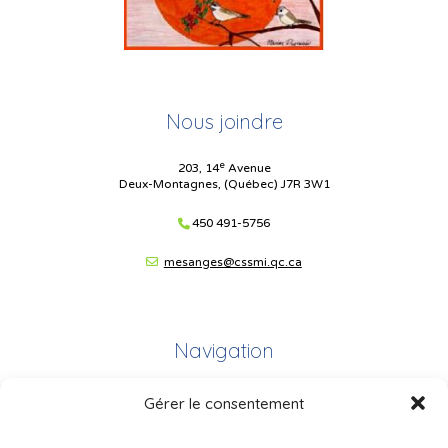
Nous joindre
e
203, 14
Avenue
Deux-Montagnes, (Québec) J7R 3W1
450 491-5756
mesanges@cssmi.qc.ca
Navigation
Gérer le consentement
Plan du site
Portail Parents