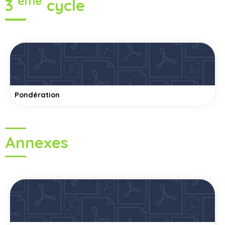
eme
3
cycle
Pondération
Annexes