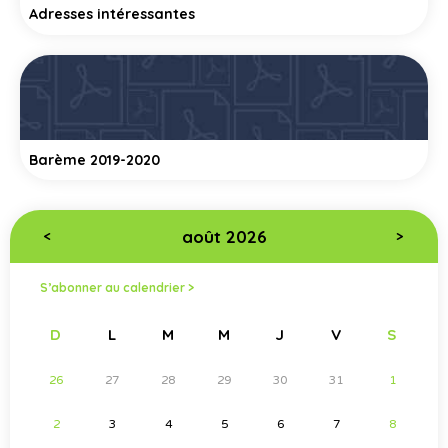
Adresses intéressantes
Barème 2019-2020
août 2026
<
>
S’abonner au calendrier >
D
L
M
M
J
V
S
26
27
28
29
30
31
1
2
3
4
5
6
7
8