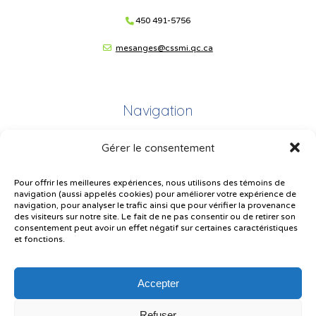
450 491-5756
mesanges@cssmi.qc.ca
Navigation
Gérer le consentement
Plan du site
Portail Parents
Pour offrir les meilleures expériences, nous utilisons des témoins de
navigation (aussi appelés cookies) pour améliorer votre expérience de
Plainte – service à l’élève
navigation, pour analyser le trafic ainsi que pour vérifier la provenance
des visiteurs sur notre site. Le fait de ne pas consentir ou de retirer son
Politique de confidentialité
consentement peut avoir un effet négatif sur certaines caractéristiques
et fonctions.
Accepter
Refuser