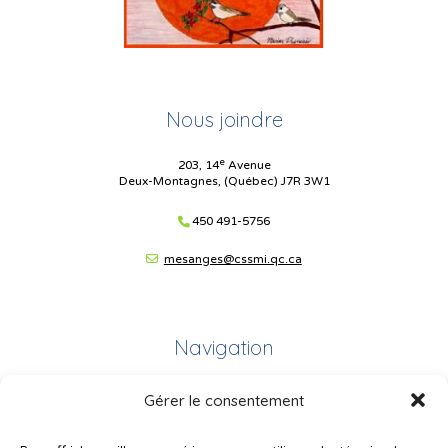
Nous joindre
e
203, 14
Avenue
Deux-Montagnes, (Québec) J7R 3W1
450 491-5756
mesanges@cssmi.qc.ca
Navigation
Gérer le consentement
Plan du site
Portail Parents