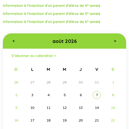
e
Information à l’intention d’un parent d’élève de 4
année
e
Information à l’intention d’un parent d’élève de 5
année
e
Information à l’intention d’un parent d’élève de 6
année
août 2026
<
>
S’abonner au calendrier >
D
L
M
M
J
V
S
26
27
28
29
30
31
1
2
3
4
5
6
7
8
9
10
11
12
13
14
15
16
17
18
19
20
21
22