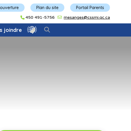
'ouverture
Plan du site
Portail Parents
450 491-5756
mesanges@cssmi.qc.ca
s joindre