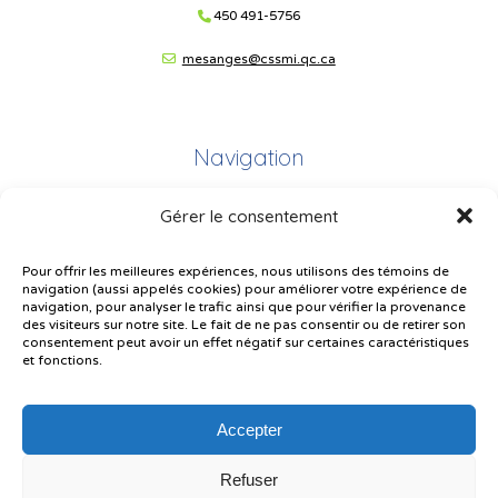
450 491-5756
mesanges@cssmi.qc.ca
Navigation
Gérer le consentement
Plan du site
Portail Parents
Pour offrir les meilleures expériences, nous utilisons des témoins de
navigation (aussi appelés cookies) pour améliorer votre expérience de
Plainte – service à l’élève
navigation, pour analyser le trafic ainsi que pour vérifier la provenance
des visiteurs sur notre site. Le fait de ne pas consentir ou de retirer son
Politique de confidentialité
consentement peut avoir un effet négatif sur certaines caractéristiques
et fonctions.
Accepter
Refuser