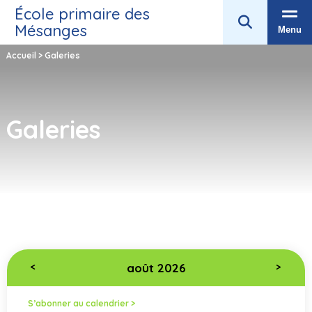
École primaire des
Mésanges
Menu
Accueil
>
Galeries
Galeries
août 2026
<
>
S’abonner au calendrier >